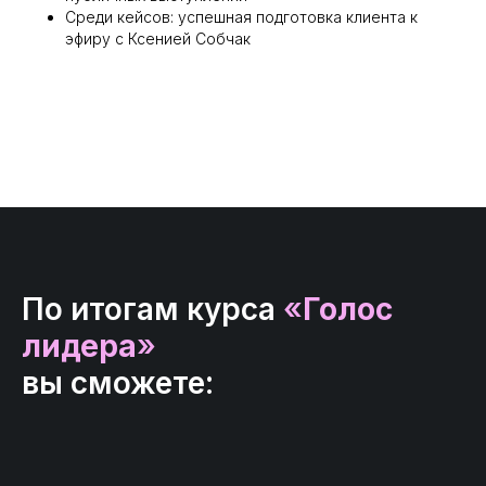
Среди кейсов: успешная подготовка клиента к
эфиру с Ксенией Собчак
По итогам курса
«
Голос
лидера
»
вы сможете: