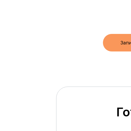
Запи
Го