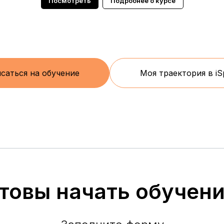
Посмотреть
Подробнее о курсе
саться на обучение
Моя траектория в iS
товы начать обучен