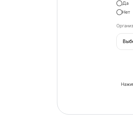
Да
Нет
Органи
Нажим