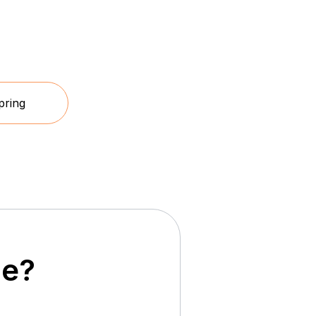
pring
ие?